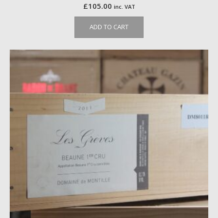
£
105.00
inc. VAT
ADD TO CART