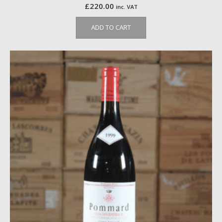
£
220.00
inc. VAT
ADD TO CART