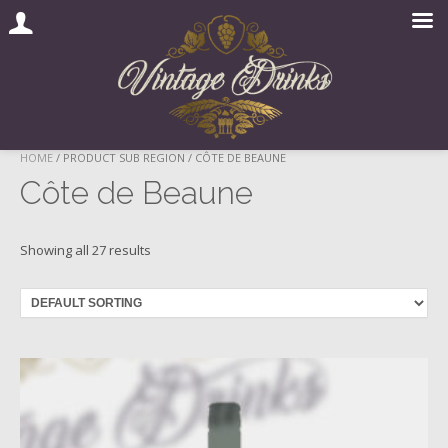
Skip
HOME
/ PRODUCT SUB REGION / CÔTE DE BEAUNE
to
Côte de Beaune
content
Showing all 27 results