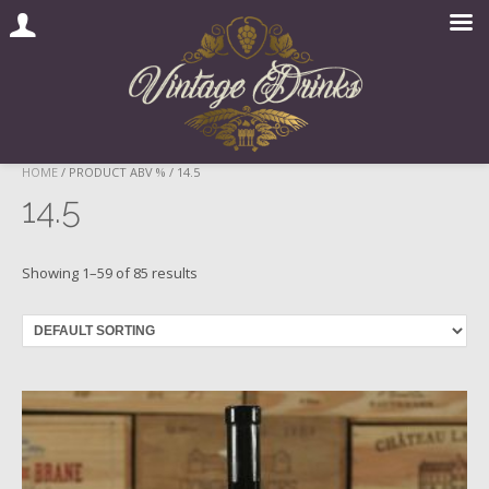
Skip
HOME
/ PRODUCT ABV % / 14.5
to
14.5
content
Showing 1–59 of 85 results